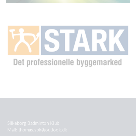
Silkeborg Badminton Klub
Mail: thomas.sbk@outlook.dk