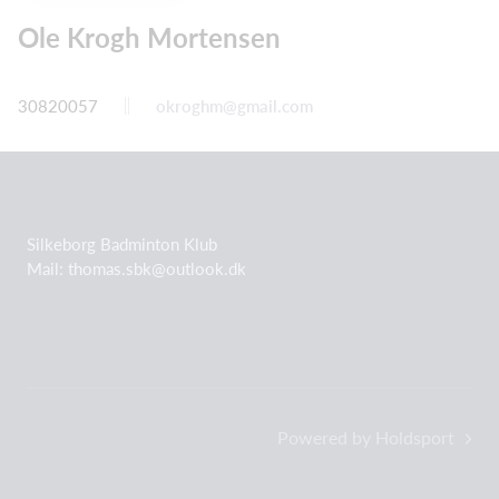
Ole Krogh Mortensen
30820057
okroghm@gmail.com
Silkeborg Badminton Klub
Mail: thomas.sbk@outlook.dk
Powered by Holdsport