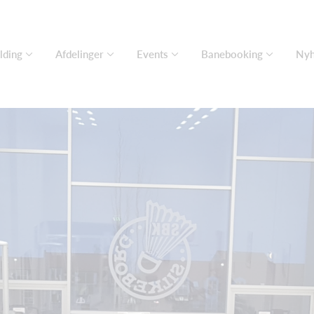
lding
Afdelinger
Events
Banebooking
Nyh