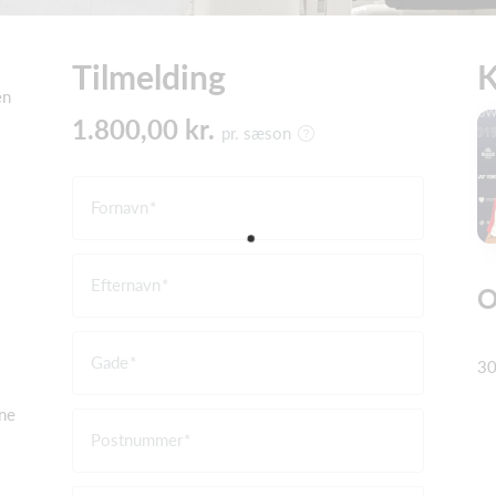
Tilmelding
K
en
1.800,00 kr.
pr. sæson
Fornavn
Efternavn
O
Gade
3
åne
Postnummer