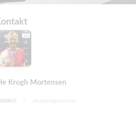
ontakt
le Krogh Mortensen
0820057
okroghm@gmail.com