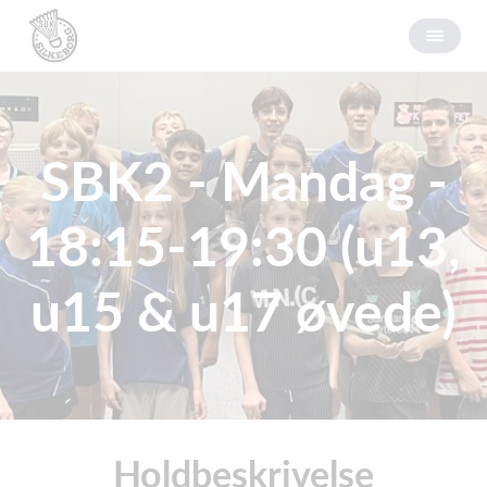
SBK2 - Mandag -
18:15-19:30 (u13,
u15 & u17 øvede)
Holdbeskrivelse