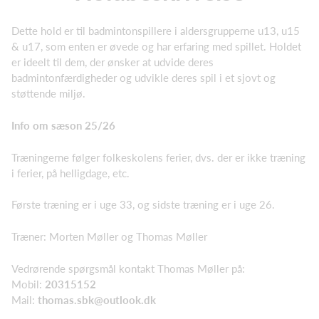
Dette hold er til badmintonspillere i aldersgrupperne u13, u15
& u17, som enten er øvede og har erfaring med spillet. Holdet
er ideelt til dem, der ønsker at udvide deres
badmintonfærdigheder og udvikle deres spil i et sjovt og
støttende miljø.
Info om sæson 25/26
Træningerne følger folkeskolens ferier, dvs. der er ikke træning
i ferier, på helligdage, etc.
Første træning er i uge 33, og sidste træning er i uge 26.
Træner: Morten Møller og Thomas Møller
Vedrørende spørgsmål kontakt Thomas Møller på:
Mobil:
20315152
Mail:
thomas.sbk@outlook.dk