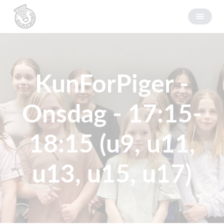
KunForPiger -
Onsdag - 17:15-
18:15 (u9, u11,
u13, u15, u17)