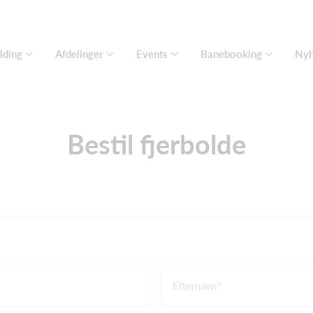
lding
Afdelinger
Events
Banebooking
Nyh
Bestil fjerbolde
Efternavn