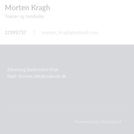
Morten Kragh
Træner og holdleder
27292737
morten_kragh@hotmail.com
Silkeborg Badminton Klub
Mail: thomas.sbk@outlook.dk
Powered by Holdsport