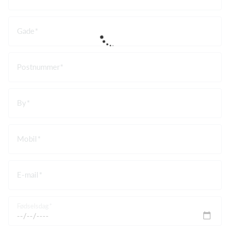
Gade
Postnummer
By
Mobil
E-mail
Fødselsdag