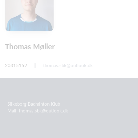
Thomas Møller
20315152
thomas.sbk@outlook.dk
Silkeborg Badminton Klub
Mail: thomas.sbk@outlook.dk