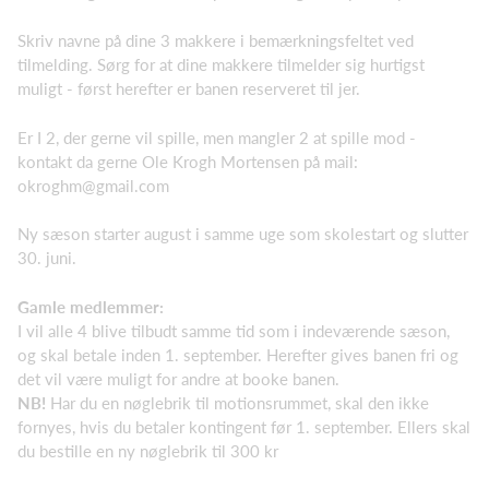
Skriv navne på dine 3 makkere i bemærkningsfeltet ved
tilmelding. Sørg for at dine makkere tilmelder sig hurtigst
muligt - først herefter er banen reserveret til jer.
Er I 2, der gerne vil spille, men mangler 2 at spille mod -
kontakt da gerne Ole Krogh Mortensen på mail:
okroghm@gmail.com
Ny sæson starter august i samme uge som skolestart og slutter
30. juni.
Gamle medlemmer:
I vil alle 4 blive tilbudt samme tid som i indeværende sæson,
og skal betale inden 1. september. Herefter gives banen fri og
det vil være muligt for andre at booke banen.
NB!
Har du en nøglebrik til motionsrummet, skal den ikke
fornyes, hvis du betaler kontingent før 1. september. Ellers skal
du bestille en ny nøglebrik til 300 kr