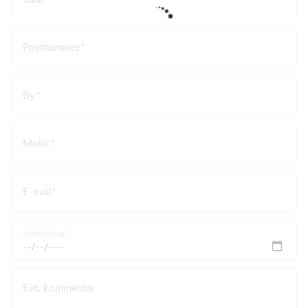
Postnummer
By
Mobil
E-mail
Fødselsdag
Evt. kommentar