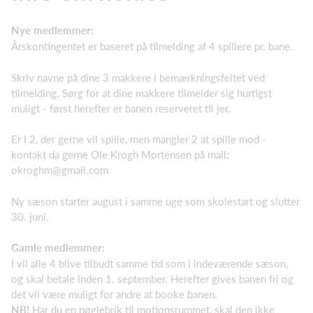
Nye medlemmer:
Årskontingentet er baseret på tilmelding af 4 spillere pr. bane.
Skriv navne på dine 3 makkere i bemærkningsfeltet ved
tilmelding. Sørg for at dine makkere tilmelder sig hurtigst
muligt - først herefter er banen reserveret til jer.
Er I 2, der gerne vil spille, men mangler 2 at spille mod -
kontakt da gerne Ole Krogh Mortensen på mail:
okroghm@gmail.com
Ny sæson starter august i samme uge som skolestart og slutter
30. juni.
Gamle medlemmer:
I vil alle 4 blive tilbudt samme tid som i indeværende sæson,
og skal betale inden 1. september. Herefter gives banen fri og
det vil være muligt for andre at booke banen.
NB!
Har du en nøglebrik til motionsrummet, skal den ikke