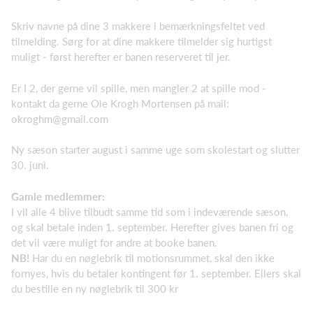
Skriv navne på dine 3 makkere i bemærkningsfeltet ved
tilmelding. Sørg for at dine makkere tilmelder sig hurtigst
muligt - først herefter er banen reserveret til jer.
Er I 2, der gerne vil spille, men mangler 2 at spille mod -
kontakt da gerne Ole Krogh Mortensen på mail:
okroghm@gmail.com
Ny sæson starter august i samme uge som skolestart og slutter
30. juni.
Gamle medlemmer:
I vil alle 4 blive tilbudt samme tid som i indeværende sæson,
og skal betale inden 1. september. Herefter gives banen fri og
det vil være muligt for andre at booke banen.
NB!
Har du en nøglebrik til motionsrummet, skal den ikke
fornyes, hvis du betaler kontingent før 1. september. Ellers skal
du bestille en ny nøglebrik til 300 kr