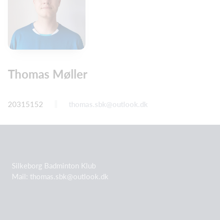
Thomas Møller
20315152
thomas.sbk@outlook.dk
Silkeborg Badminton Klub
Mail: thomas.sbk@outlook.dk